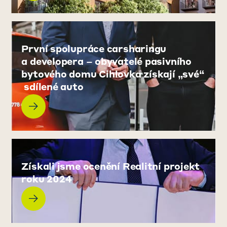
První spolupráce carsharing​u​​ ​
a developera – obyvatelé pasivního
bytového domu Cihlovka ​získají „své“​​
​ sdílené auto
Získali jsme ocenění Realitní projekt
roku 2024