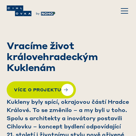
Vracíme život
královehradeckým
Kuklenám
VÍCE O PROJEKTU
Kukleny byly spící, okrajovou částí Hradce
Králové. To se změnilo – a my byli u toho.
Spolu s architekty a inovátory postavili
Cihlovku – koncept bydlení odpovídající
21. století i životnímu stylu nově oživené