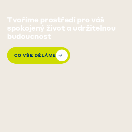
Tvoříme prostředí pro váš
spokojený život a udržitelnou
budoucnost
CO VŠE DĚLÁME