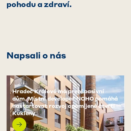
pohodu a zdraví.
Napsali o nás
Hradec Králové má první pasivní
dům. Místní developer NOHO pomáhá
nastartovat rozvoj opomíjené čtvrti
Kukleny